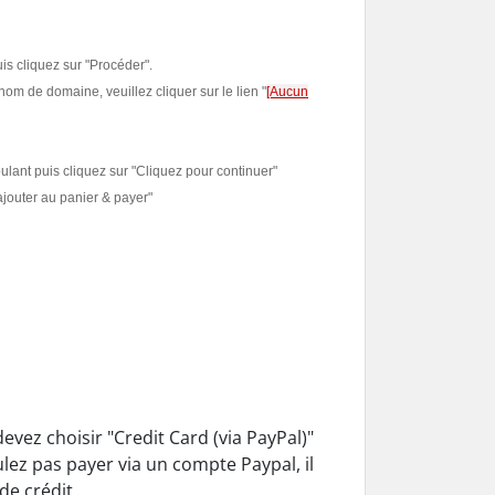
is cliquez sur "Procéder".
om de domaine, veuillez cliquer sur le lien "
[Aucun
oulant puis cliquez sur "Cliquez pour continuer"
ajouter au panier & payer"
devez choisir
"Credit Card
(via PayPal
)
"
lez pas payer
via un compte
Paypal,
il
de crédit.