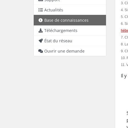
3. C
Actualités
4. S
5. C
Base de connaissances
6. S
Téléchargements
hébe
7. C
État du réseau
8. L
Ouvrir une demande
9. C
10.
11. 
Il 