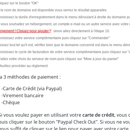
liquez sur le bouton "OK"
i le nom de domaine est disponible vous verrez le résultat apparaitre.
hoisissez la durée d'enregistrement dans le menu déroulant à droite du domaine pu
i vous souhaitez un hébergement, un compte e-mail ou un autre service avec votre n
rgement ! Cliquez pour ajouter ]
" sinon allez directement à l'étape 10.
hoisissez votre service complémentaire puis cliquez sur "Commander"
aissez tout tel qu'il est, vérifier bien que le domaine concerné est dans le menu dér
hoisissez le cycle de facturation de votre service complémentaire puis cliquez sur "
Faites votre choix du serveur de nom
puis cliquez sur "Mise à jour du panier"
Veuillez procéder au règlement.
y a 3 méthodes de paiement :
-Carte de Crédit
(
via Paypal)
-
Virement bancaire
-Chèque
Si
vous voulez payer
en utilisant votre
carte de crédit
,
vous 
puis
cliquer sur le bouton "
Paypal
Check Out"
.
Si vous ne
vou
vous suffit de
cliquer sur le lien
pour payer avec votre
carte 