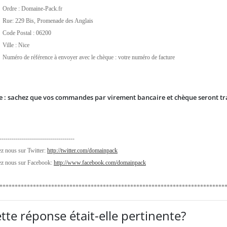
Ordre : Domaine-Pack.fr
Rue: 229 Bis, Promenade des Anglais
Code Postal : 06200
Ville : Nice
Numéro de référence à envoyer avec le chèque : votre numéro de facture
 :
sachez que vos commandes par virement bancaire et chèque seront
tr
-------------------------------------
z nous sur Twitter:
http://twitter.com/domainpack
ez nous sur Facebook:
http://www.facebook.com/domainpack
**************************************************************************
tte réponse était-elle pertinente?