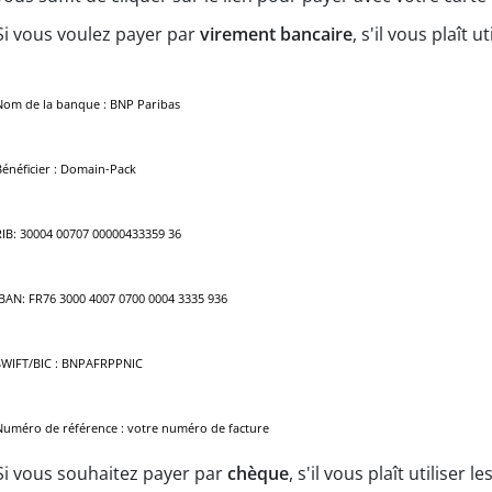
Si
vous voulez payer
par
virement bancaire
, s'il vous plaît
ut
Nom de la banque : BNP Paribas
Bénéficier : Domain-Pack
RIB: 30004 00707 00000433359 36
IBAN: FR76 3000 4007 0700 0004 3335 936
SWIFT/BIC : BNPAFRPPNIC
Numéro de référence : votre numéro de facture
Si vous souhaitez payer par
chèque
, s'il vous plaît
utiliser le