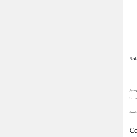
Note
------
Suive
Suiv
****
Ce